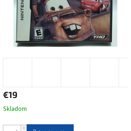
€19
Jednotková
Skladom
cena: