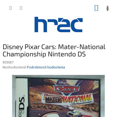
Prejsť
NÁKUP
na
obsah
KOŠÍK
Disney Pixar Cars: Mater-National
Championship Nintendo DS
803087
Priemerné
Neohodnotené
Podrobnosti hodnotenia
hodnotenie
produktu
je
0,0
z
5
hviezdičiek.