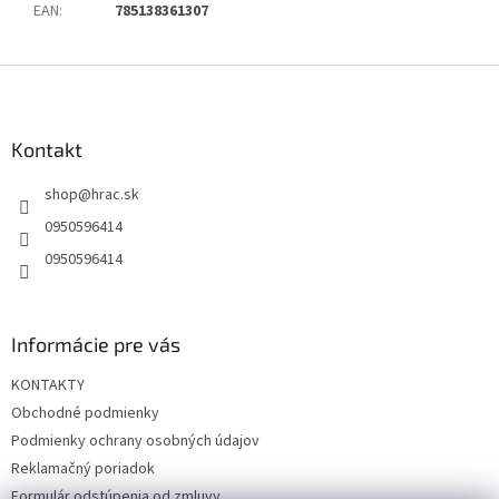
EAN
:
785138361307
Z
á
p
ä
Kontakt
t
shop
@
hrac.sk
i
e
0950596414
0950596414
Informácie pre vás
KONTAKTY
Obchodné podmienky
Podmienky ochrany osobných údajov
Reklamačný poriadok
Formulár odstúpenia od zmluvy