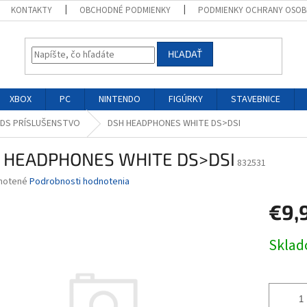
KONTAKTY
OBCHODNÉ PODMIENKY
PODMIENKY OCHRANY OSOB
HĽADAŤ
XBOX
PC
NINTENDO
FIGÚRKY
STAVEBNICE
 DS PRÍSLUŠENSTVO
DSH HEADPHONES WHITE DS>DSI
 HEADPHONES WHITE DS>DSI
832531
né
notené
Podrobnosti hodnotenia
nie
€9,
u
Jednotk
Skla
cena:
iek.