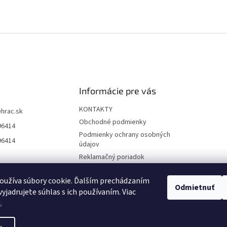
Informácie pre vás
KONTAKTY
@
hrac.sk
Obchodné podmienky
96414
Podmienky ochrany osobných
96414
údajov
Reklamačný poriadok
Formulár odstúpenia od
zmluvy
oužíva súbory cookie. Ďalším prechádzaním
Odmietnuť
yjadrujete súhlas s ich používaním. Viac
Reklamačný formulár
u
.