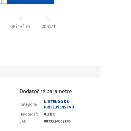
OPÝTAŤ SA
ZDIEĽAŤ
Dodatočné parametre
NINTENDO DS
Kategória
:
PRÍSLUŠENSTVO
Hmotnosť
:
0.1 kg
EAN
:
0873124002140