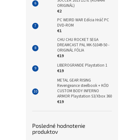
SOCCER 2013 ŽLTÉ (KONAMI
ORIGINÁL)
€2
PC WEIRD WAR Edícia Hráč PC
DVD-ROM
€1
CHU CHU ROCKET SEGA
DREAMCAST PAL MK-51049-50 -
ORIGINÁL FÓLIA
€19
LIBEROGRANDE Playstation 1
€19
METAL GEAR RISING
Revengeance steelbook + KÓD
CUSTOM BODY INFERNO
ARMOR Playstation S3/Xbox 360
€19
Posledné hodnotenie
produktov