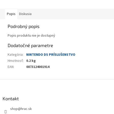
Popis
Diskusia
Podrobný popis
Popis produktu nie je dostupný
Dodatočné parametre
Kategória
:
NINTENDO DS PRÍSLUŠENSTVO
Hmotnosť
:
0.2 kg
EAN
:
0873124001914
Z
á
p
ä
Kontakt
t
shop
@
hrac.sk
i