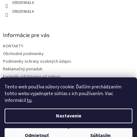
e
0950596414
0950596414
Informácie pre vás
KONTAKTY
Obchodné podmienky
Podmienky ochrany osobných údajov
Reklamačný poriadok
Formulár odstúpenia od zmluvy
Reklamačný formulár
Tento web používa súbory cookie. Ďalším prechádzaním
tohto webu vyjadrujete súhlas s ich používaním. Viac
informácií
tu
.
Vytvoril Shoptet
Nastavenie
Copyright 2026
hrac.sk
. Všetky práva vyhradené.
Upraviť
Odmietnuť
Súhlasím
nastavenie cookies