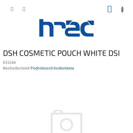
Prejsť
NÁKUP
na
obsah
KOŠÍK
DSH COSMETIC POUCH WHITE DSI
832244
Priemerné
Neohodnotené
Podrobnosti hodnotenia
hodnotenie
produktu
je
0,0
z
5
hviezdičiek.