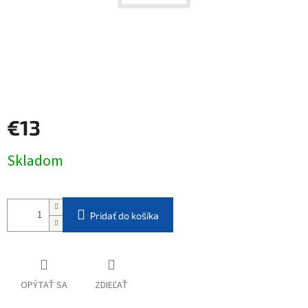
€13
Jednotková
Skladom
cena:
Pridať do košíka
OPÝTAŤ SA
ZDIEĽAŤ