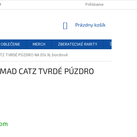
NÝCH ÚDAJOV
REKLAMAČNÝ PORIADOK
Prihlásenie
FORMULÁR ODSTÚPENIA O
NÁKUPNÝ
Prázdny košík
KOŠÍK
OBLEČENIE
MERCH
ZBERATEĽSKÉ RARITY
ŠPECIÁLNE EDÍ
TZ TVRDÉ PÚZDRO NA DSi XL bordové
 MAD CATZ TVRDÉ PÚZDRO
ová
dom