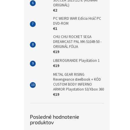
SOCCER 2013 ŽLTÉ (KONAMI
ORIGINÁL)
€2
PC WEIRD WAR Edícia Hráč PC
DVD-ROM
€1
CHU CHU ROCKET SEGA
DREAMCAST PAL MK-51049-50 -
ORIGINÁL FÓLIA
€19
LIBEROGRANDE Playstation 1
€19
METAL GEAR RISING
Revengeance steelbook + KÓD
CUSTOM BODY INFERNO
ARMOR Playstation S3/Xbox 360
€19
Posledné hodnotenie
produktov