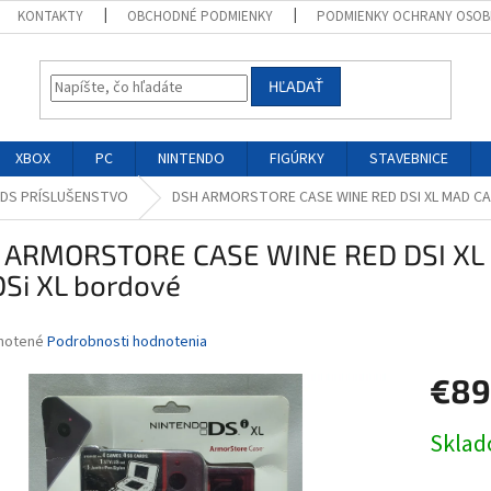
KONTAKTY
OBCHODNÉ PODMIENKY
PODMIENKY OCHRANY OSOB
HĽADAŤ
XBOX
PC
NINTENDO
FIGÚRKY
STAVEBNICE
 DS PRÍSLUŠENSTVO
DSH ARMORSTORE CASE WINE RED DSI XL MAD CA
 ARMORSTORE CASE WINE RED DSI XL
DSi XL bordové
né
notené
Podrobnosti hodnotenia
nie
€89
u
Jednotk
Skla
cena:
iek.