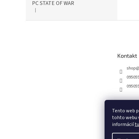
PC STATE OF WAR
|
Hodnotenie produktu je 5 z 5 hviezdičiek.
Z
á
p
ä
t
Kontakt
i
e
shop
09505
09505
Tento web p
tohto webu v
informácií
t