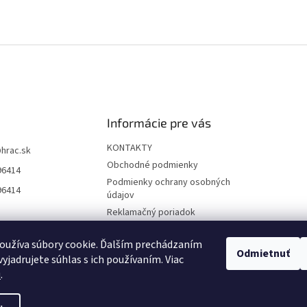
Informácie pre vás
KONTAKTY
@
hrac.sk
Obchodné podmienky
96414
Podmienky ochrany osobných
96414
údajov
Reklamačný poriadok
Formulár odstúpenia od
zmluvy
oužíva súbory cookie. Ďalším prechádzaním
Odmietnuť
yjadrujete súhlas s ich používaním. Viac
Reklamačný formulár
u
.