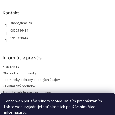
á
p
ä
Kontakt
t
shop
@
hrac.sk
i
e
0950596414
0950596414
Informácie pre vás
KONTAKTY
Obchodné podmienky
Podmienky ochrany osobných údajov
Reklamačný poriadok
Formulár odstúpenia od zmluvy
Reklamačný formulár
Tento web používa súbory cookie. Ďalším prechádzaním
tohto webu vyjadrujete súhlas s ich používaním. Viac
informácií
tu
.