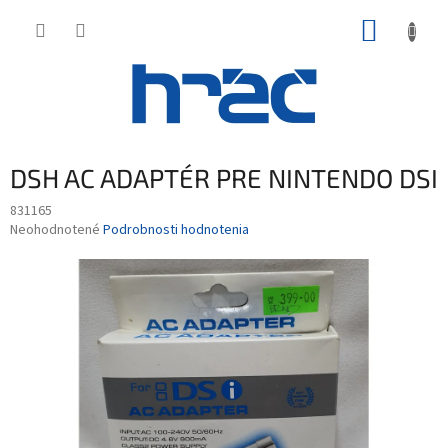
Prejsť
NÁKUP
na
obsah
KOŠÍK
DSH AC ADAPTÉR PRE NINTENDO DSI
831165
Priemerné
Neohodnotené
Podrobnosti hodnotenia
hodnotenie
produktu
je
0,0
z
5
hviezdičiek.