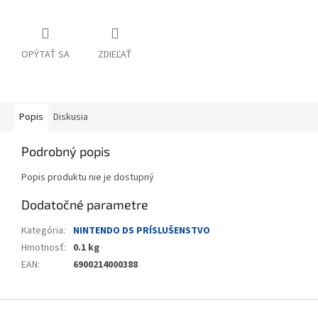
OPÝTAŤ SA
ZDIEĽAŤ
Popis
Diskusia
Podrobný popis
Popis produktu nie je dostupný
Dodatočné parametre
Kategória
:
NINTENDO DS PRÍSLUŠENSTVO
Hmotnosť
:
0.1 kg
EAN
:
6900214000388
Z