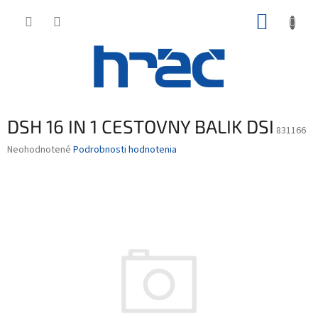
Prejsť
NÁKUP
na
obsah
KOŠÍK
DSH 16 IN 1 CESTOVNY BALIK DSI
831166
Priemerné
Neohodnotené
Podrobnosti hodnotenia
hodnotenie
produktu
je
0,0
z
5
hviezdičiek.