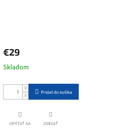
€29
Jednotková
Skladom
cena:
Pridať do košíka
OPÝTAŤ SA
ZDIEĽAŤ