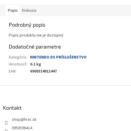
Popis
Diskusia
Podrobný popis
Popis produktu nie je dostupný
Dodatočné parametre
Kategória
:
NINTENDO DS PRÍSLUŠENSTVO
Hmotnosť
:
0.1 kg
EAN
:
6900314011447
Z
á
p
ä
Kontakt
t
shop
@
hrac.sk
i
e
0950596414