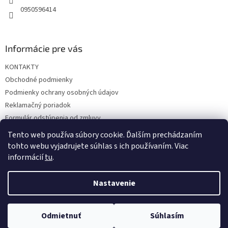
0950596414
Informácie pre vás
KONTAKTY
Obchodné podmienky
Podmienky ochrany osobných údajov
Reklamačný poriadok
Formulár odstúpenia od zmluvy
Reklamačný formulár
Tento web používa súbory cookie. Ďalším prechádzaním
tohto webu vyjadrujete súhlas s ich používaním. Viac
informácií
tu
.
Vytvoril Shoptet
Nastavenie
Copyright 2026
hrac.sk
. Všetky práva vyhradené.
Upraviť
Odmietnuť
Súhlasím
nastavenie cookies