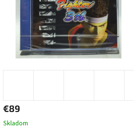
€89
Jednotková
Skladom
cena: