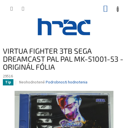
Prejsť
NÁKUP
na
obsah
KOŠÍK
VIRTUA FIGHTER 3TB SEGA
DREAMCAST PAL PAL MK-51001-53 -
ORIGINÁL FÓLIA
29516
Priemerné
Neohodnotené
Podrobnosti hodnotenia
Tip
hodnotenie
produktu
je
0,0
z
5
hviezdičiek.