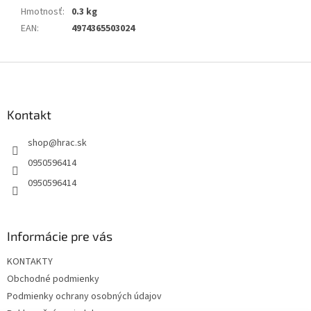
Hmotnosť
:
0.3 kg
EAN
:
4974365503024
Z
á
p
ä
Kontakt
t
shop
@
hrac.sk
i
e
0950596414
0950596414
Informácie pre vás
KONTAKTY
Obchodné podmienky
Podmienky ochrany osobných údajov