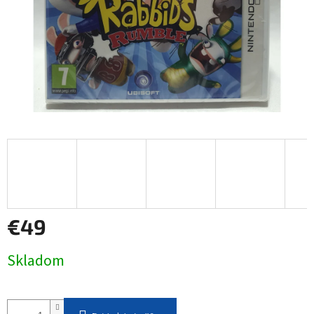
€49
Jednotková
Skladom
cena: