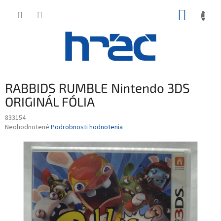
Prejsť
NÁKUP
na
obsah
KOŠÍK
RABBIDS RUMBLE Nintendo 3DS
ORIGINÁL FÓLIA
833154
Priemerné
Neohodnotené
Podrobnosti hodnotenia
hodnotenie
produktu
je
0,0
z
5
hviezdičiek.