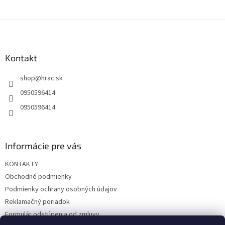
Z
á
p
ä
Kontakt
t
shop
@
hrac.sk
i
e
0950596414
0950596414
Informácie pre vás
KONTAKTY
Obchodné podmienky
Podmienky ochrany osobných údajov
Reklamačný poriadok
Formulár odstúpenia od zmluvy