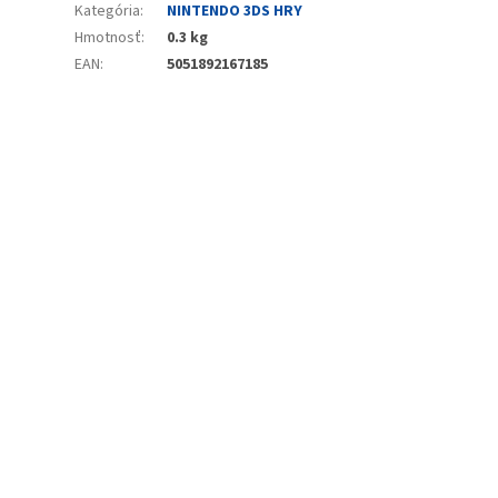
Kategória
:
NINTENDO 3DS HRY
Hmotnosť
:
0.3 kg
EAN
:
5051892167185