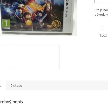
Hra je no
dôvodu v
TLAČ
s
Diskusia
robný popis