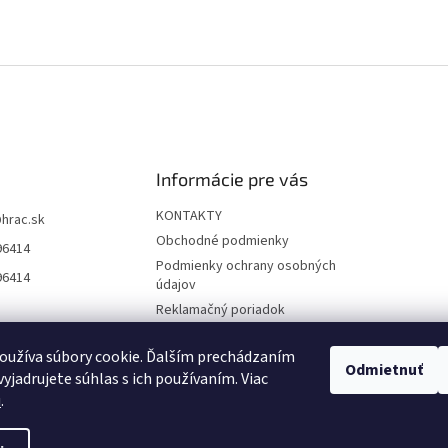
Informácie pre vás
KONTAKTY
@
hrac.sk
Obchodné podmienky
96414
Podmienky ochrany osobných
96414
údajov
Reklamačný poriadok
Formulár odstúpenia od
zmluvy
oužíva súbory cookie. Ďalším prechádzaním
Odmietnuť
yjadrujete súhlas s ich používaním. Viac
Reklamačný formulár
u
.