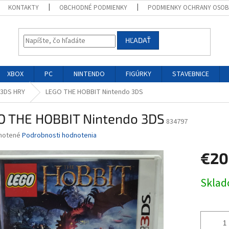
KONTAKTY
OBCHODNÉ PODMIENKY
PODMIENKY OCHRANY OSOB
HĽADAŤ
XBOX
PC
NINTENDO
FIGÚRKY
STAVEBNICE
3DS HRY
LEGO THE HOBBIT Nintendo 3DS
O THE HOBBIT Nintendo 3DS
834797
né
notené
Podrobnosti hodnotenia
nie
€20
u
Jednotk
Skla
cena:
iek.