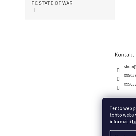
PC STATE OF WAR
|
Hodnotenie produktu je 5 z 5 hviezdičiek.
Z
á
p
ä
t
Kontakt
i
e
shop
09505
09505
Tento web p
tohto webu v
informácií
t