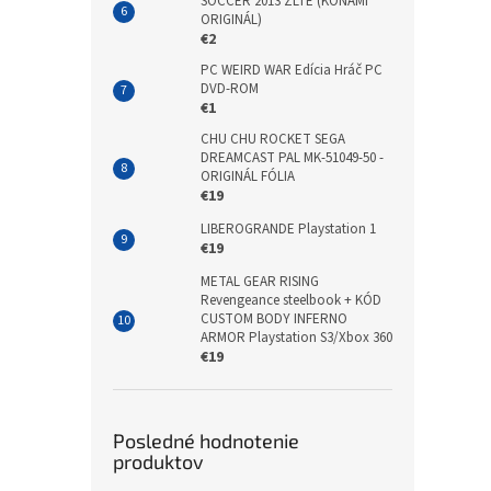
SOCCER 2013 ŽLTÉ (KONAMI
ORIGINÁL)
€2
PC WEIRD WAR Edícia Hráč PC
DVD-ROM
€1
CHU CHU ROCKET SEGA
DREAMCAST PAL MK-51049-50 -
ORIGINÁL FÓLIA
€19
LIBEROGRANDE Playstation 1
€19
METAL GEAR RISING
Revengeance steelbook + KÓD
CUSTOM BODY INFERNO
ARMOR Playstation S3/Xbox 360
€19
Posledné hodnotenie
produktov