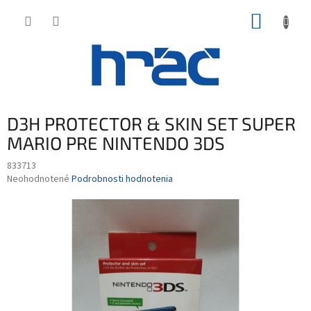
Prejsť
NÁKUP
na
obsah
KOŠÍK
D3H PROTECTOR & SKIN SET SUPER
MARIO PRE NINTENDO 3DS
833713
Priemerné
Neohodnotené
Podrobnosti hodnotenia
hodnotenie
produktu
je
0,0
z
5
hviezdičiek.