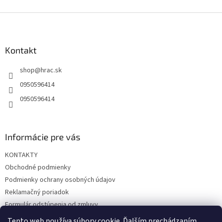
Z
á
p
ä
Kontakt
t
shop
@
hrac.sk
i
e
0950596414
0950596414
Informácie pre vás
KONTAKTY
Obchodné podmienky
Podmienky ochrany osobných údajov
Reklamačný poriadok
Formulár odstúpenia od zmluvy
Reklamačný formulár
Tento web používa súbory cookie. Ďalším prechádzaním