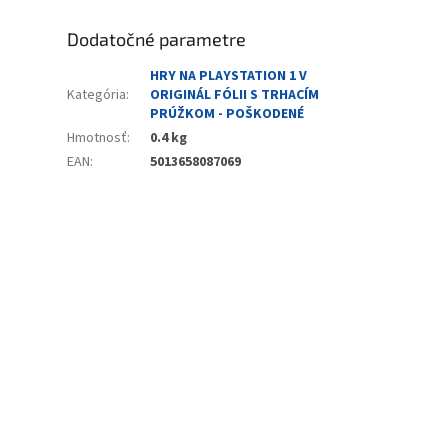
Dodatočné parametre
HRY NA PLAYSTATION 1 V
Kategória
:
ORIGINÁL FÓLII S TRHACÍM
PRÚŽKOM - POŠKODENÉ
Hmotnosť
:
0.4 kg
EAN
:
5013658087069