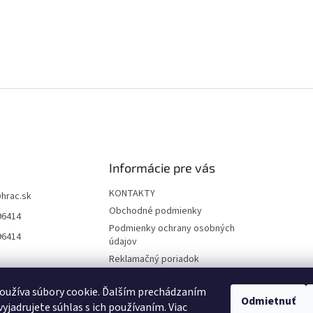
Informácie pre vás
KONTAKTY
@
hrac.sk
Obchodné podmienky
96414
Podmienky ochrany osobných
96414
údajov
Reklamačný poriadok
Formulár odstúpenia od
zmluvy
oužíva súbory cookie. Ďalším prechádzaním
Odmietnuť
yjadrujete súhlas s ich používaním. Viac
Reklamačný formulár