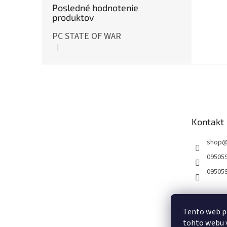
Posledné hodnotenie
produktov
PC STATE OF WAR
|
Hodnotenie produktu je 5 z 5 hviezdičiek.
Z
á
p
ä
t
Kontakt
i
e
shop
09505
09505
Tento web p
tohto webu v