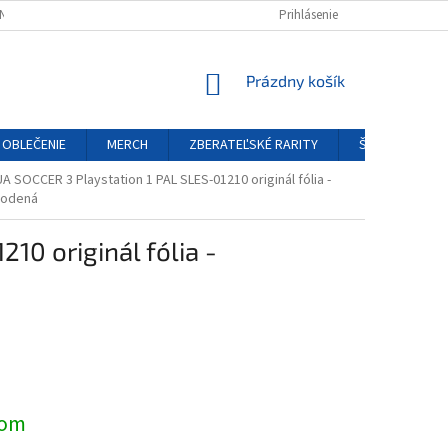
NÝCH ÚDAJOV
REKLAMAČNÝ PORIADOK
Prihlásenie
FORMULÁR ODSTÚPENIA O
NÁKUPNÝ
Prázdny košík
KOŠÍK
OBLEČENIE
MERCH
ZBERATEĽSKÉ RARITY
ŠPECIÁLNE EDÍ
A SOCCER 3 Playstation 1 PAL SLES-01210 originál fólia -
kodená
10 originál fólia -
ová
dom