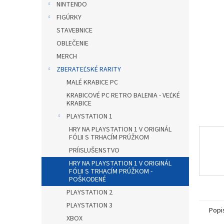
NINTENDO
hviezdič
FIGÚRKY
STAVEBNICE
OBLEČENIE
MERCH
ZBERATEĽSKÉ RARITY
MALÉ KRABICE PC
KRABICOVÉ PC RETRO BALENIA - VEĽKÉ
KRABICE
PLAYSTATION 1
HRY NA PLAYSTATION 1 V ORIGINÁL
FÓLII S TRHACÍM PRÚŽKOM
PRÍISLUŠENSTVO
HRY NA PLAYSTATION 1 V ORIGINÁL
FÓLII S TRHACÍM PRÚŽKOM -
POŠKODENÉ
PLAYSTATION 2
PLAYSTATION 3
Popi
XBOX