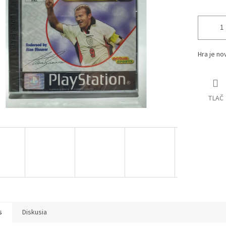
iek.
Hra je no
TLAČ
s
Diskusia