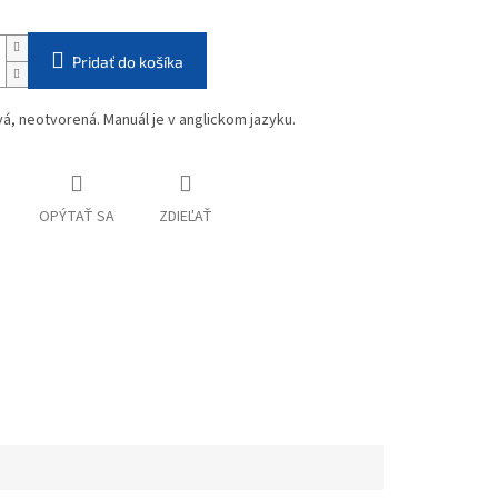
Pridať do košíka
vá, neotvorená. Manuál je v anglickom jazyku.
OPÝTAŤ SA
ZDIEĽAŤ