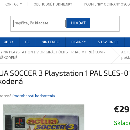
KONTAKTY
OBCHODNÉ PODMIENKY
PODMIENKY OCHRANY OSOB
HĽADAŤ
XBOX
PC
NINTENDO
FIGÚRKY
STAVEBNICE
Y NA PLAYSTATION 1 V ORIGINÁL FÓLII S TRHACÍM PRÚŽKOM -
ACTU
OŠKODENÉ
poš
A SOCCER 3 Playstation 1 PAL SLES-012
kodená
né
notené
Podrobnosti hodnotenia
nie
€29
u
Jednotk
Skla
cena: