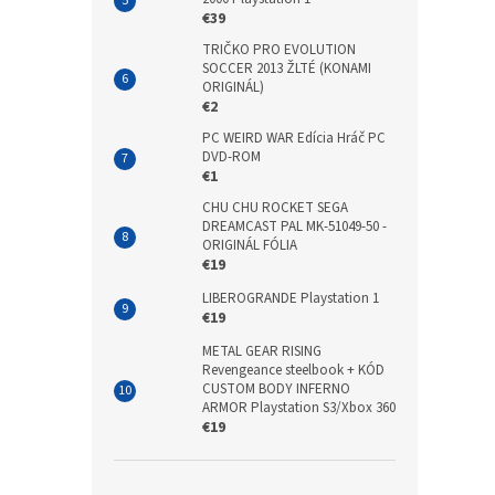
€39
TRIČKO PRO EVOLUTION
SOCCER 2013 ŽLTÉ (KONAMI
ORIGINÁL)
€2
PC WEIRD WAR Edícia Hráč PC
DVD-ROM
€1
CHU CHU ROCKET SEGA
DREAMCAST PAL MK-51049-50 -
ORIGINÁL FÓLIA
€19
LIBEROGRANDE Playstation 1
€19
METAL GEAR RISING
Revengeance steelbook + KÓD
CUSTOM BODY INFERNO
ARMOR Playstation S3/Xbox 360
€19