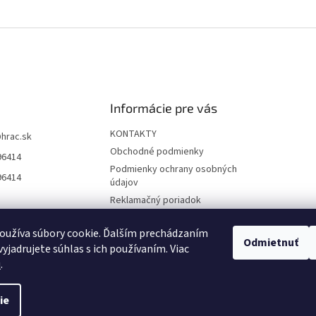
Informácie pre vás
KONTAKTY
@
hrac.sk
Obchodné podmienky
96414
Podmienky ochrany osobných
96414
údajov
Reklamačný poriadok
Formulár odstúpenia od
zmluvy
oužíva súbory cookie. Ďalším prechádzaním
Odmietnuť
yjadrujete súhlas s ich používaním. Viac
Reklamačný formulár
u
.
ie
 nastavenie cookies