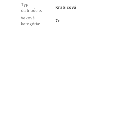
Typ
Krabicová
distribúcie
:
Veková
7+
kategória
: