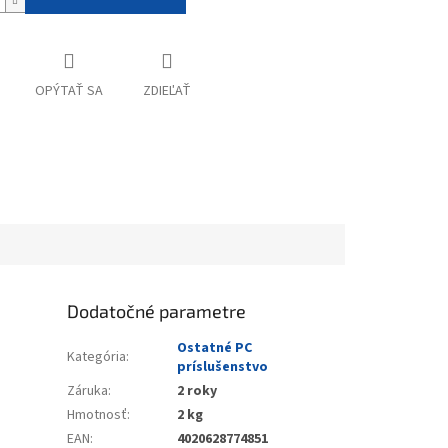
OPÝTAŤ SA
ZDIEĽAŤ
Dodatočné parametre
Ostatné PC
Kategória
:
príslušenstvo
Záruka
:
2 roky
Hmotnosť
:
2 kg
EAN
:
4020628774851