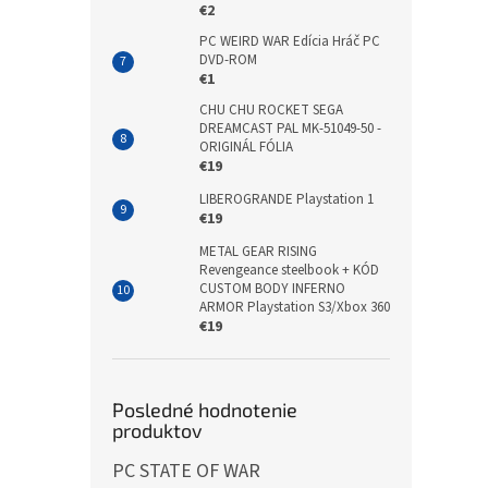
€2
PC WEIRD WAR Edícia Hráč PC
DVD-ROM
€1
CHU CHU ROCKET SEGA
DREAMCAST PAL MK-51049-50 -
ORIGINÁL FÓLIA
€19
LIBEROGRANDE Playstation 1
€19
METAL GEAR RISING
Revengeance steelbook + KÓD
CUSTOM BODY INFERNO
ARMOR Playstation S3/Xbox 360
€19
Posledné hodnotenie
produktov
PC STATE OF WAR