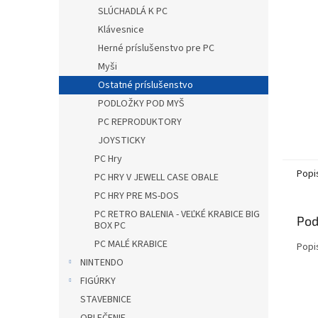
SLÚCHADLÁ K PC
Klávesnice
Herné príslušenstvo pre PC
Myši
Ostatné príslušenstvo
PODLOŽKY POD MYŠ
PC REPRODUKTORY
JOYSTICKY
PC Hry
Popi
PC HRY V JEWELL CASE OBALE
PC HRY PRE MS-DOS
PC RETRO BALENIA - VEĽKÉ KRABICE BIG
Pod
BOX PC
PC MALÉ KRABICE
Popi
NINTENDO
FIGÚRKY
STAVEBNICE