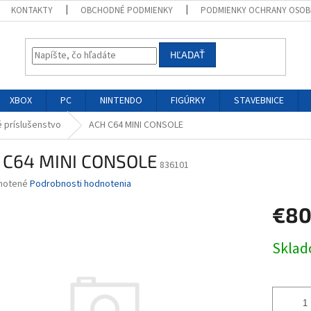
KONTAKTY
OBCHODNÉ PODMIENKY
PODMIENKY OCHRANY OSOB
HĽADAŤ
XBOX
PC
NINTENDO
FIGÚRKY
STAVEBNICE
 príslušenstvo
ACH C64 MINI CONSOLE
 C64 MINI CONSOLE
836101
né
notené
Podrobnosti hodnotenia
nie
€8
u
Jednotk
Skla
cena:
iek.