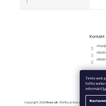
|
Hodnotenie produktu je 5 z 5 hviezdičiek.
Z
á
p
ä
t
Kontakt
i
e
shop
09505
09505
Tento web p
tohto webu v
informácií
t
Nastaven
Copyright 2026
hrac.sk
. Všetky práva vyhradené.
Upraviť