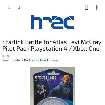
Prejsť
NÁKUP
na
obsah
KOŠÍK
Starlink Battle for Atlas Levi McCray
Pilot Pack Playstation 4 / Xbox One
835989
Priemerné
Neohodnotené
Podrobnosti hodnotenia
hodnotenie
produktu
je
0,0
z
5
hviezdičiek.