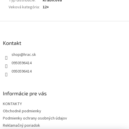
Typ distribúcie
:
Krabicová
Veková kategória
:
12+
Z
á
p
ä
Kontakt
t
shop
@
hrac.sk
i
e
0950596414
0950596414
Informácie pre vás
KONTAKTY
Obchodné podmienky
Podmienky ochrany osobných údajov
Reklamačný poriadok