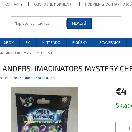
KONTAKTY
OBCHODNÉ PODMIENKY
PODMIENKY OCHRANY OSOB
HĽADAŤ
XBOX
PC
NINTENDO
FIGÚRKY
STAVEBNICE
IMAGINATORS MYSTERY CHEST
LANDERS: IMAGINATORS MYSTERY CH
né
notené
Podrobnosti hodnotenia
nie
€4
u
Jednotk
Skla
cena:
iek.