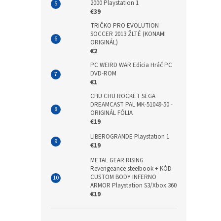
2000 Playstation 1
€39
TRIČKO PRO EVOLUTION
SOCCER 2013 ŽLTÉ (KONAMI
ORIGINÁL)
€2
PC WEIRD WAR Edícia Hráč PC
DVD-ROM
€1
CHU CHU ROCKET SEGA
DREAMCAST PAL MK-51049-50 -
ORIGINÁL FÓLIA
€19
LIBEROGRANDE Playstation 1
€19
METAL GEAR RISING
Revengeance steelbook + KÓD
CUSTOM BODY INFERNO
ARMOR Playstation S3/Xbox 360
€19