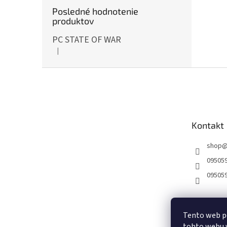
Posledné hodnotenie
produktov
PC STATE OF WAR
|
Hodnotenie produktu je 5 z 5 hviezdičiek.
Z
á
p
ä
t
Kontakt
i
e
shop
09505
09505
Tento web p
tohto webu v