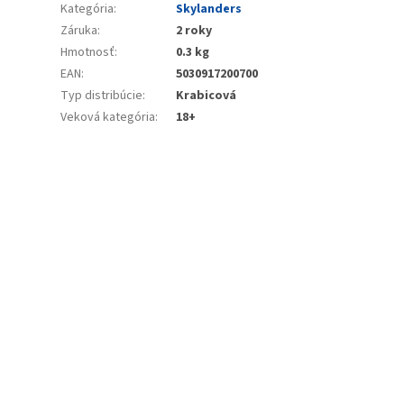
Kategória
:
Skylanders
Záruka
:
2 roky
Hmotnosť
:
0.3 kg
EAN
:
5030917200700
Typ distribúcie
:
Krabicová
Veková kategória
:
18+