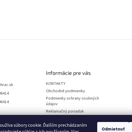
Informácie pre vás
KONTAKTY
@
hrac.sk
Obchodné podmienky
96414
Podmienky ochrany osobných
96414
údajov
Reklamačný poriadok
Formulár odstúpenia od
zmluvy
oužíva súbory cookie. Ďalším prechádzaním
Odmietnuť
yjadrujete súhlas s ich používaním. Viac
Reklamačný formulár