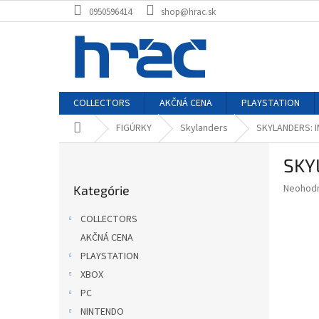
Prejsť
0950596414
shop@hrac.sk
na
obsah
COLLECTORS
AKČNÁ CENA
PLAYSTATION
Domov
FIGÚRKY
Skylanders
SKYLANDERS: 
B
SKY
o
Preskočiť
č
Priemer
Neohod
Kategórie
kategórie
n
hodnote
ý
produkt
COLLECTORS
p
je
AKČNÁ CENA
0,0
a
z
PLAYSTATION
n
5
e
XBOX
hviezdič
l
PC
NINTENDO