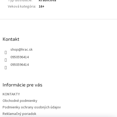
Typ distribúcie
:
Krabicová
Veková kategória
:
16+
Z
á
p
ä
Kontakt
t
shop
@
hrac.sk
i
e
0950596414
0950596414
Informácie pre vás
KONTAKTY
Obchodné podmienky
Podmienky ochrany osobných údajov
Reklamačný poriadok