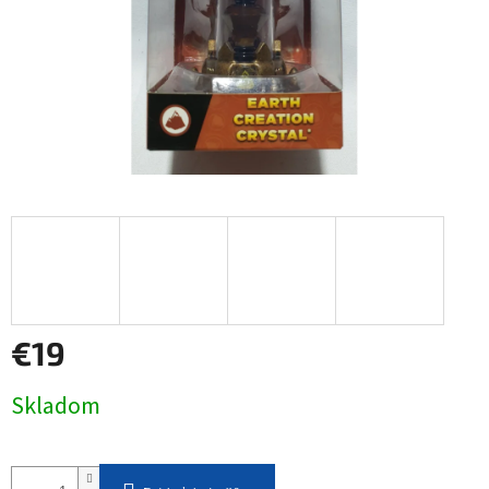
€19
Jednotková
Skladom
cena: