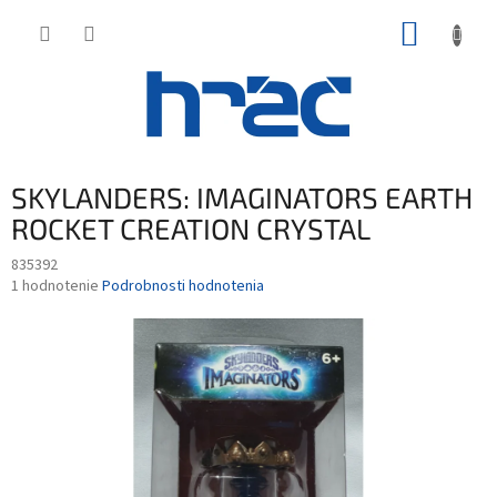
Prejsť
NÁKUP
na
obsah
KOŠÍK
SKYLANDERS: IMAGINATORS EARTH
ROCKET CREATION CRYSTAL
835392
Priemerné
1 hodnotenie
Podrobnosti hodnotenia
hodnotenie
produktu
je
4,0
z
5
hviezdičiek.