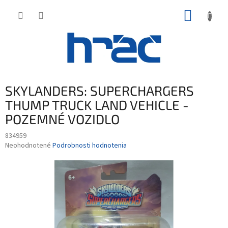
Prejsť
NÁKUP
na
obsah
KOŠÍK
SKYLANDERS: SUPERCHARGERS
THUMP TRUCK LAND VEHICLE -
POZEMNÉ VOZIDLO
834959
Priemerné
Neohodnotené
Podrobnosti hodnotenia
hodnotenie
produktu
je
0,0
z
5
hviezdičiek.