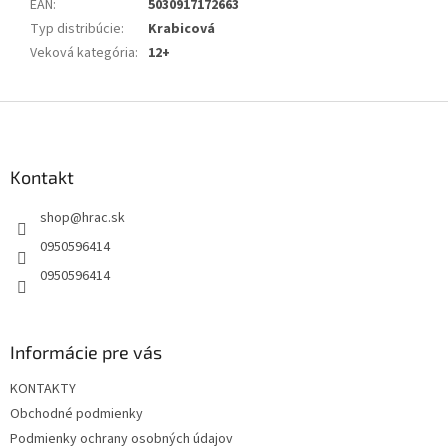
EAN
:
5030917172663
Typ distribúcie
:
Krabicová
Veková kategória
:
12+
Z
á
p
ä
Kontakt
t
shop
@
hrac.sk
i
e
0950596414
0950596414
Informácie pre vás
KONTAKTY
Obchodné podmienky
Podmienky ochrany osobných údajov