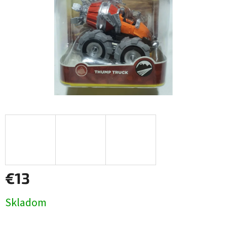
€13
Jednotková
Skladom
cena: