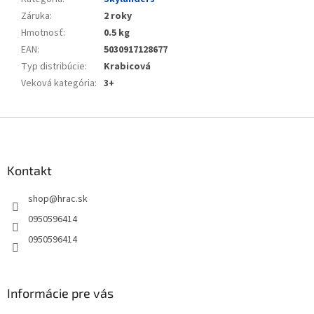
Záruka
:
2 roky
Hmotnosť
:
0.5 kg
EAN
:
5030917128677
Typ distribúcie
:
Krabicová
Veková kategória
:
3+
Z
á
p
ä
Kontakt
t
shop
@
hrac.sk
i
e
0950596414
0950596414
Informácie pre vás