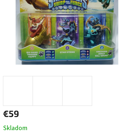
€59
Jednotková
Skladom
cena: