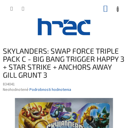
Prejsť
NÁKUP
na
obsah
KOŠÍK
SKYLANDERS: SWAP FORCE TRIPLE
PACK C - BIG BANG TRIGGER HAPPY 3
+ STAR STRIKE + ANCHORS AWAY
GILL GRUNT 3
834041
Priemerné
Neohodnotené
Podrobnosti hodnotenia
hodnotenie
produktu
je
0,0
z
5
hviezdičiek.