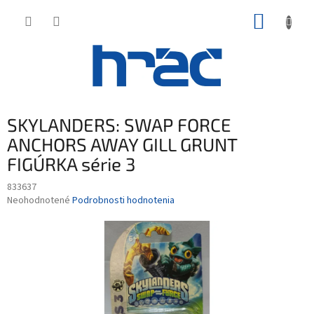
Prejsť
NÁKUP
na
obsah
KOŠÍK
SKYLANDERS: SWAP FORCE
ANCHORS AWAY GILL GRUNT
FIGÚRKA série 3
833637
Priemerné
Neohodnotené
Podrobnosti hodnotenia
hodnotenie
produktu
je
0,0
z
5
hviezdičiek.