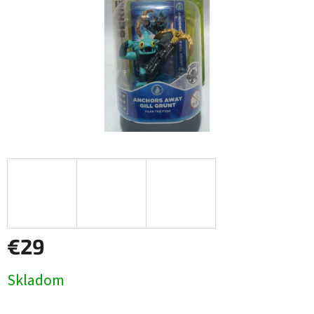
€29
Jednotková
Skladom
cena: