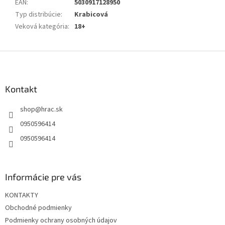
EAN
:
5030917128950
Typ distribúcie
:
Krabicová
Veková kategória
:
18+
Z
á
p
ä
Kontakt
t
shop
@
hrac.sk
i
e
0950596414
0950596414
Informácie pre vás
KONTAKTY
Obchodné podmienky
Podmienky ochrany osobných údajov