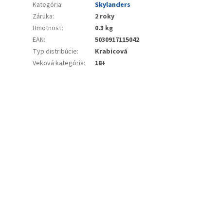
Kategória
:
Skylanders
Záruka
:
2 roky
Hmotnosť
:
0.3 kg
EAN
:
5030917115042
Typ distribúcie
:
Krabicová
Veková kategória
:
18+