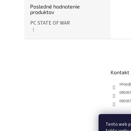
Posledné hodnotenie
produktov
PC STATE OF WAR
|
Hodnotenie produktu je 5 z 5 hviezdičiek.
Z
á
p
ä
t
Kontakt
i
e
shop
09505
09505
Tento web p
tohto webu v