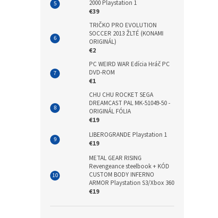
2000 Playstation 1
€39
TRIČKO PRO EVOLUTION
SOCCER 2013 ŽLTÉ (KONAMI
ORIGINÁL)
€2
PC WEIRD WAR Edícia Hráč PC
DVD-ROM
€1
CHU CHU ROCKET SEGA
DREAMCAST PAL MK-51049-50 -
ORIGINÁL FÓLIA
€19
LIBEROGRANDE Playstation 1
€19
METAL GEAR RISING
Revengeance steelbook + KÓD
CUSTOM BODY INFERNO
ARMOR Playstation S3/Xbox 360
€19