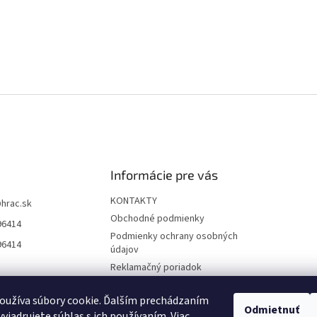
Informácie pre vás
KONTAKTY
@
hrac.sk
Obchodné podmienky
96414
Podmienky ochrany osobných
96414
údajov
Reklamačný poriadok
Formulár odstúpenia od
zmluvy
oužíva súbory cookie. Ďalším prechádzaním
Odmietnuť
yjadrujete súhlas s ich používaním. Viac
Reklamačný formulár