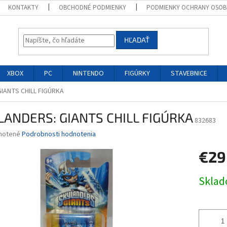
KONTAKTY
OBCHODNÉ PODMIENKY
PODMIENKY OCHRANY OSOB
HĽADAŤ
XBOX
PC
NINTENDO
FIGÚRKY
STAVEBNICE
IANTS CHILL FIGÚRKA
LANDERS: GIANTS CHILL FIGÚRKA
832683
né
notené
Podrobnosti hodnotenia
nie
€29
u
Jednotk
Skla
cena:
iek.